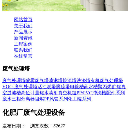
网站首页
关于我们
产品展示
新闻资讯
工程案例
联系我们
在线留言
废气处理塔
废气处理塔
酸雾废气塔
喷淋塔
旋流塔
洗涤塔
有机废气处理塔
VOCs废气处理塔
活性炭塔
脱硫塔
电镀槽药水槽
聚丙烯贮罐
真
空过滤槽
高位计量罐
水喷射真空机组
PP/PVC冲洗槽
配件系列
废水三相分离器
阻燃PP风管系列
化工罐系列
化肥厂废气处理设备
发布日期： 浏览次数：
52627